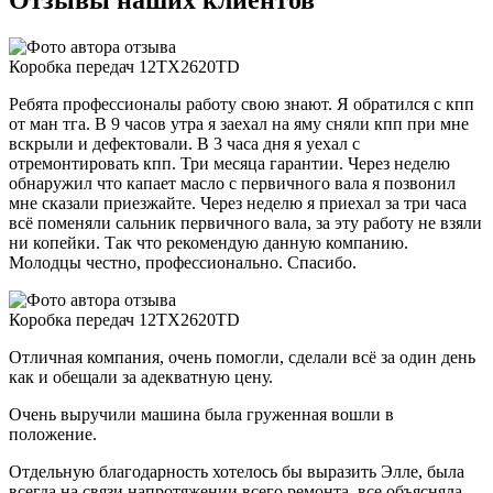
Отзывы наших клиентов
Коробка передач 12TX2620TD
Ребята профессионалы работу свою знают. Я обратился с кпп
от ман тга. В 9 часов утра я заехал на яму сняли кпп при мне
вскрыли и дефектовали. В 3 часа дня я уехал с
отремонтировать кпп. Три месяца гарантии. Через неделю
обнаружил что капает масло с первичного вала я позвонил
мне сказали приезжайте. Через неделю я приехал за три часа
всё поменяли сальник первичного вала, за эту работу не взяли
ни копейки. Так что рекомендую данную компанию.
Молодцы честно, профессионально. Спасибо.
Коробка передач 12TX2620TD
Отличная компания, очень помогли, сделали всё за один день
как и обещали за адекватную цену.
Очень выручили машина была груженная вошли в
положение.
Отдельную благодарность хотелось бы выразить Элле, была
всегда на связи напротяжении всего ремонта, все объясняла