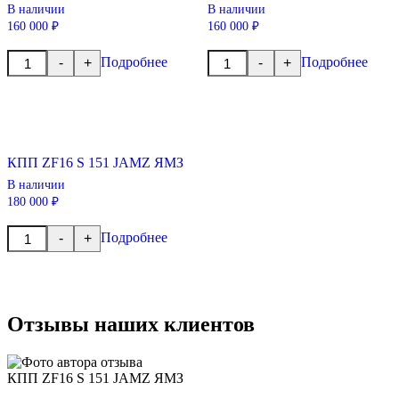
В наличии
В наличии
160 000 ₽
160 000 ₽
Количество
Количество
Подробнее
Подробнее
-
+
-
+
товара
товара
КПП
КПП
238
239
ЯМЗ
ЯМЗ
КПП ZF16 S 151 JAMZ ЯМЗ
В наличии
180 000 ₽
Количество
Подробнее
-
+
товара
КПП
ZF16
S
151
JAMZ
Отзывы наших клиентов
ЯМЗ
КПП ZF16 S 151 JAMZ ЯМЗ