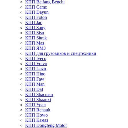
КПП Beifang Benchi
КПП Camc
КПП Dayun
КПП Foton
КПП Jac
КПП Sany
КПП Sisu
КПП Sitrak
КПП Маз
КПП ЯМЗ
КПП для грузовиков и спецтехники
КПП Iveco
КПП Volvo
КПП Isuzu
КПП Hino
КПП Faw
КПП Man
КПП Daf
КПП Shacman
КПП Shaanxi
КПП Урал
КПП Renault
КПП Howo
КПП Камаз
КПП Dongfeng Motor