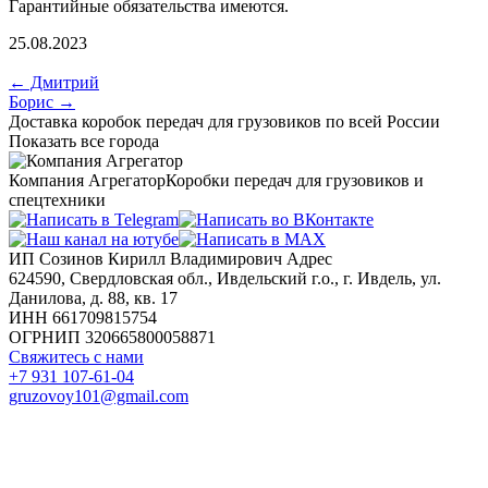
Гарантийные обязательства имеются.
25.08.2023
←
Дмитрий
Борис
→
Навигация
Доставка коробок передач для грузовиков по всей России
по
Показать все города
записям
Компания Агрегатор
Коробки передач для грузовиков и
спецтехники
ИП Созинов Кирилл Владимирович Адрес
624590, Свердловская обл., Ивдельский г.о., г. Ивдель, ул.
Данилова, д. 88, кв. 17
ИНН 661709815754
ОГРНИП 320665800058871
Свяжитесь с нами
+7 931 107-61-04
gruzovoy101@gmail.com